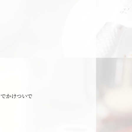
。
おでかけついで