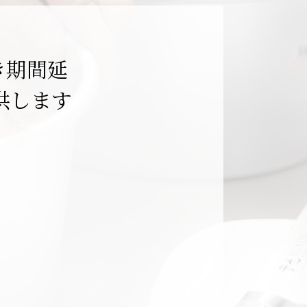
き期間延
供します