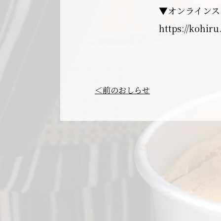
▼オンラインス
https://kohiru
＜前のおしらせ