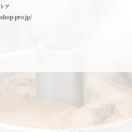
トア
.shop-pro.jp/