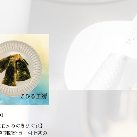
01
定おかみのきまぐれ】
き期間延長！村上茶の